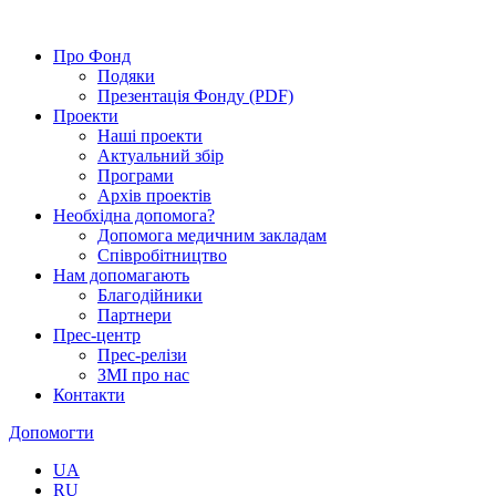
Про Фонд
Подяки
Презентація Фонду (PDF)
Проекти
Наші проекти
Актуальний збір
Програми
Архів проектів
Необхідна допомога?
Допомога медичним закладам
Співробітництво
Нам допомагають
Благодійники
Партнери
Прес-центр
Прес-релізи
ЗМІ про нас
Контакти
Допомогти
UA
RU