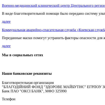
Военно-медицинский клинический центр Центрального региона
В виде благотворительной помощи было передано систему ул
далее
Коммунальная аварийно-спасательная служба «Киевская служба
Переданные маски помогут устранить факторы опасности для жи
далее
Мы в социальных сетях
Наши банковские реквизиты
Благотворительная организация
"БЛАГОДІЙНИЙ ФОНД "ЗДОРОВЕ МАЙБУТНЄ"
ЕГРПОУ 38
Банк ПАО "ОКСІ БАНК", МФО 325990
Телефон