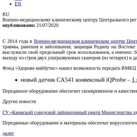
EN
RU
Военно-медицинскому клиническому центру Центрального регио
опубликовано:
21/07/2020
С 2014 года в
Военно-медицинском клиническом центре Цент
травмы, ранения и заболевания, защищая Родину на Востоке
выслужили свой предельный срок использования, а именно: бо
выходу из строя двух ультразвуковых сканеров (из четырех) и д
Фонд «Здорове майбутнє» нашел возможность передать ВМКЦ Ц
новый датчик CA541 конвексный iQProbe –
1 
Переданное оборудование обеспечит своевременное и качест
Другие новости
ГУ «Киевский городской лабораторный центр Министерства зд
Переданные оборудование и материалы обеспечат вирусологи
далее