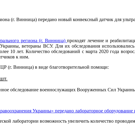
на (г. Винница) передано новый конвексный датчик для ультра
рального региона (г. Винница)
проходят лечение и реабилит
 Украины, ветераны ВСУ. Для их обследования использовались 
лее 10 лет. Количество обследований с марта 2020 года возросл
атчиков к ним.
Р (г. Винница) в виде благотворительной помощи:
шт.
венное обследование военнослужащих Вооруженных Сил Украины
равоохранения Украины» передано лабораторное оборудование 
ческой лаборатории возможность увеличить количество провод