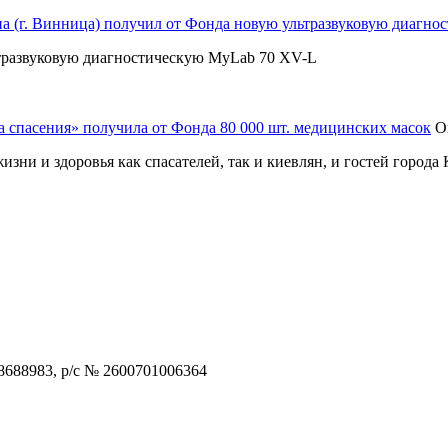
 (г. Винница) получил от Фонда новую ультразвуковую диагно
ьтразвуковую диагностическую MyLab 70 XV-L
 спасения» получила от Фонда 80 000 шт. медицинских масок
О
зни и здоровья как спасателей, так и киевлян, и гостей города
688983, р/с № 2600701006364